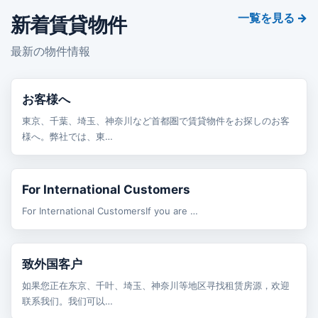
一覧を見る →
新着賃貸物件
最新の物件情報
賃貸
お客様へ
東京、千葉、埼玉、神奈川など首都圏で賃貸物件をお探しのお客
様へ。弊社では、東…
賃貸
For International Customers
For International CustomersIf you are …
賃貸
致外国客户
如果您正在东京、千叶、埼玉、神奈川等地区寻找租赁房源，欢迎
联系我们。我们可以…