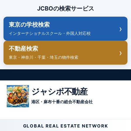
JCBOの検索サービス
日本語対応
中国語対応
英語対応
港区・麻布十番
OK
OK
OK
拠点
東京の学校検索
›
インターナショナルスクール・外国人対応校
不動産検索
›
東京・神奈川・千葉・埼玉の物件検索
ジャシボ不動産
港区・麻布十番の総合不動産会社
GLOBAL REAL ESTATE NETWORK