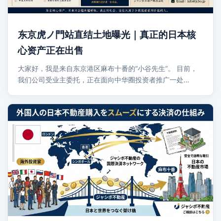
东京虎ノ門站直结土地曝光｜真正的日本核
心资产正在出售
大家好，我是来自东京港区麻布十番的“小谷先生”。 目前，
我们公司受业主委托，正在面向中华圈投资者推广一处…