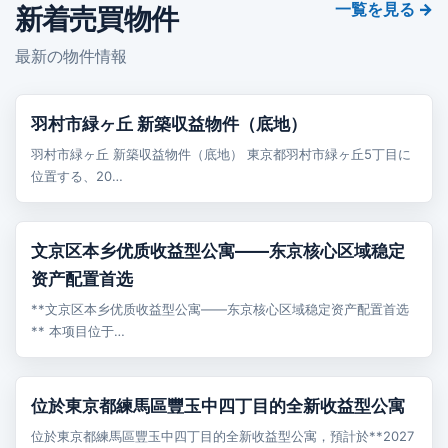
一覧を見る →
新着売買物件
最新の物件情報
売買
羽村市緑ヶ丘 新築収益物件（底地）
羽村市緑ヶ丘 新築収益物件（底地） 東京都羽村市緑ヶ丘5丁目に
位置する、20…
売買
文京区本乡优质收益型公寓——东京核心区域稳定
资产配置首选
**文京区本乡优质收益型公寓——东京核心区域稳定资产配置首选
** 本项目位于…
売買
位於東京都練馬區豐玉中四丁目的全新收益型公寓
位於東京都練馬區豐玉中四丁目的全新收益型公寓，預計於**2027