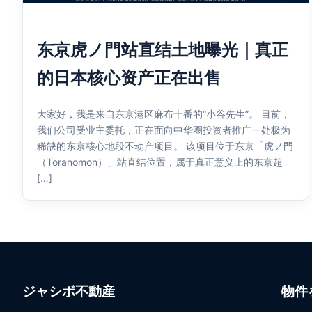
东京虎ノ門站直结土地曝光｜真正
的日本核心资产正在出售
大家好，我是来自东京港区麻布十番的“小谷先生”。 目前，
我们公司受业主委托，正在面向中华圈投资者推广一处极为
稀缺的东京核心地段不动产项目。 该项目位于东京「虎ノ門
（Toranomon）」站直结位置，属于真正意义上的东京超
[…]
ジャシボ不動産
物件