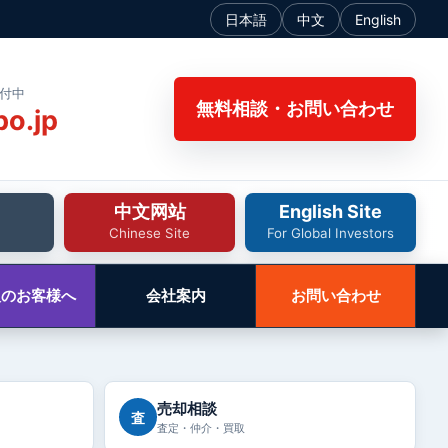
日本語
中文
English
受付中
無料相談・お問い合わせ
bo.jp
中文网站
English Site
Chinese Site
For Global Investors
人のお客様へ
会社案内
お問い合わせ
売却相談
査
査定・仲介・買取