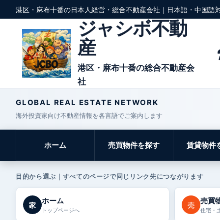
港区・麻布十番の日本人経営・総合不動産会社｜日本語・中国語
ジャシボ不動
産
港区・麻布十番の総合不動産会
社
GLOBAL REAL ESTATE NETWORK
海外投資家向け不動産情報を各言語でご案内します
ホーム
売買物件を探す
賃貸物件
目的から選ぶ｜すべてのページで同じリンク先につながります
ホーム
売買
家
売
トップページへ
住宅・