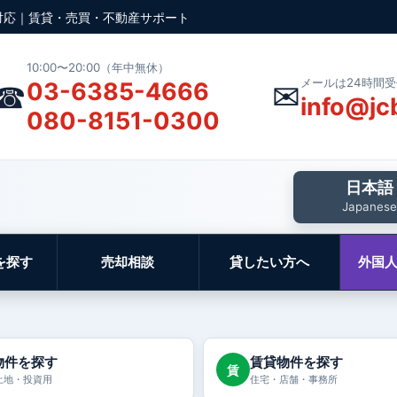
対応｜賃貸・売買・不動産サポート
10:00〜20:00（年中無休）
メールは24時間
☎
✉
03-6385-4666
info@jc
080-8151-0300
日本語
Japanese
を探す
売却相談
貸したい方へ
外国
物件を探す
賃貸物件を探す
賃
土地・投資用
住宅・店舗・事務所