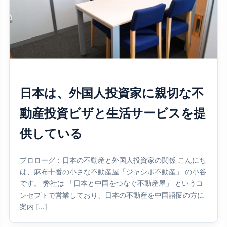
日本は、外国人投資家に親切な不
動産投資ビザと生活サービスを提
供している
プロローグ：日本の不動産と外国人投資家の関係 こんにち
は、麻布十番の小さな不動産屋「ジャシボ不動産」 の小谷
です。 弊社は 「日本と中国をつなぐ不動産屋」 というコ
ンセプトで営業しており、日本の不動産を中国語圏の方に
案内 […]