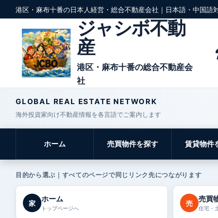
港区・麻布十番の日本人経営・総合不動産会社｜日本語・中国語
ジャシボ不動
産
港区・麻布十番の総合不動産会
社
GLOBAL REAL ESTATE NETWORK
海外投資家向け不動産情報を各言語でご案内します
ホーム
売買物件を探す
賃貸物件
目的から選ぶ｜すべてのページで同じリンク先につながります
ホーム
売買
家
売
トップページへ
住宅・