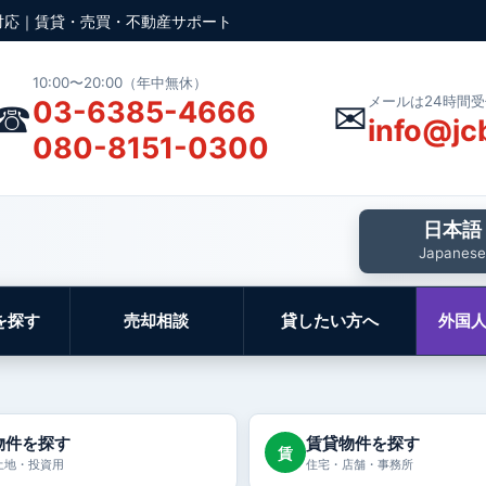
対応｜賃貸・売買・不動産サポート
10:00〜20:00（年中無休）
メールは24時間
☎
✉
03-6385-4666
info@jc
080-8151-0300
日本語
Japanese
を探す
売却相談
貸したい方へ
外国
物件を探す
賃貸物件を探す
賃
土地・投資用
住宅・店舗・事務所