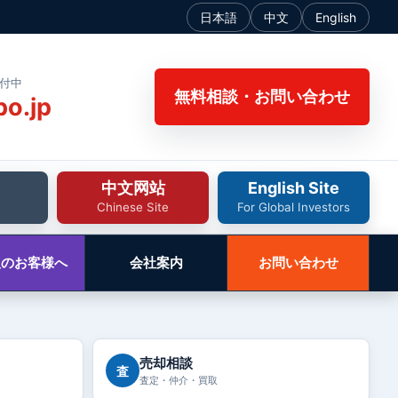
日本語
中文
English
受付中
無料相談・お問い合わせ
bo.jp
中文网站
English Site
Chinese Site
For Global Investors
人のお客様へ
会社案内
お問い合わせ
売却相談
査
査定・仲介・買取