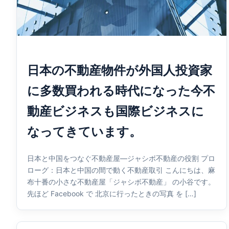
日本の不動産物件が外国人投資家
に多数買われる時代になった今不
動産ビジネスも国際ビジネスに
なってきています。
日本と中国をつなぐ不動産屋—ジャシボ不動産の役割 プロ
ローグ：日本と中国の間で動く不動産取引 こんにちは、麻
布十番の小さな不動産屋「ジャシボ不動産」 の小谷です。
先ほど Facebook で 北京に行ったときの写真 を […]