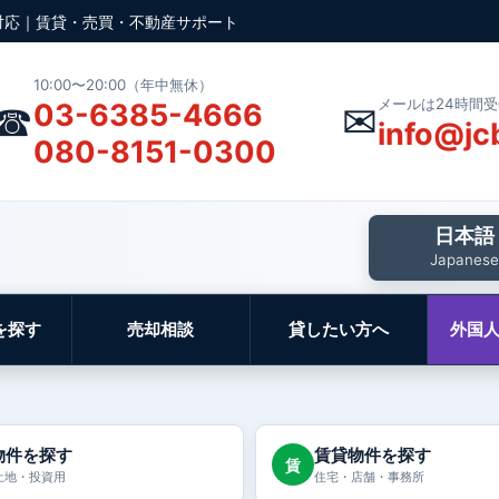
対応｜賃貸・売買・不動産サポート
10:00〜20:00（年中無休）
メールは24時間
☎
✉
03-6385-4666
info@jc
080-8151-0300
日本語
Japanese
を探す
売却相談
貸したい方へ
外国
物件を探す
賃貸物件を探す
賃
土地・投資用
住宅・店舗・事務所