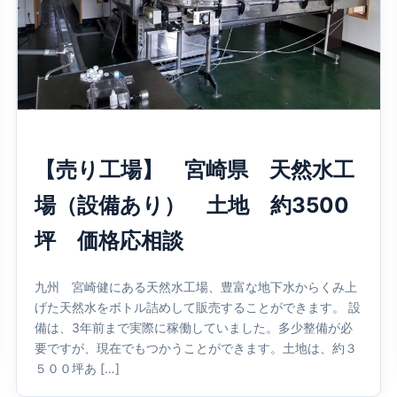
【売り工場】 宮崎県 天然水工
場（設備あり） 土地 約3500
坪 価格応相談
九州 宮崎健にある天然水工場、豊富な地下水からくみ上
げた天然水をボトル詰めして販売することができます。 設
備は、3年前まで実際に稼働していました。多少整備が必
要ですが、現在でもつかうことができます。土地は、約３
５００坪あ […]