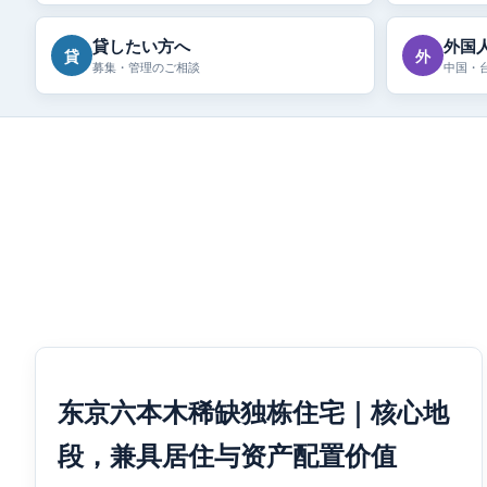
貸したい方へ
外国
貸
外
募集・管理のご相談
中国・
东京六本木稀缺独栋住宅｜核心地
段，兼具居住与资产配置价值