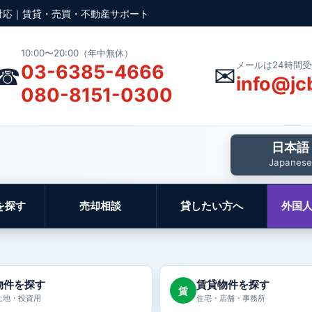
対応｜賃貸・売買・不動産サポート
10:00〜20:00（年中無休）
メールは24時間
☎
✉
03-6385-4666
info@jc
080-8151-0300
日本語
Japanese
を探す
売却相談
貸したい方へ
外国
物件を探す
賃貸物件を探す
賃
土地・投資用
住宅・店舗・事務所