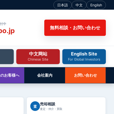
日本語
中文
English
受付中
無料相談・お問い合わせ
bo.jp
中文网站
English Site
Chinese Site
For Global Investors
人のお客様へ
会社案内
お問い合わせ
売却相談
査
査定・仲介・買取