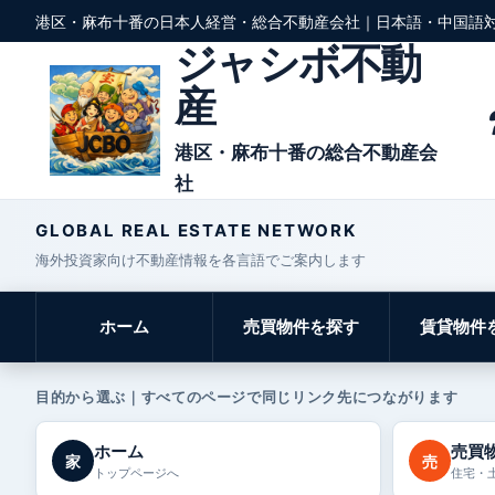
港区・麻布十番の日本人経営・総合不動産会社｜日本語・中国語
ジャシボ不動
産
港区・麻布十番の総合不動産会
社
GLOBAL REAL ESTATE NETWORK
海外投資家向け不動産情報を各言語でご案内します
ホーム
売買物件を探す
賃貸物件
目的から選ぶ｜すべてのページで同じリンク先につながります
ホーム
売買
家
売
トップページへ
住宅・