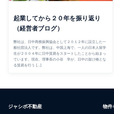
起業してから２０年を振り返り
（経営者ブログ）
弊社は、日中商務振興協会として２０１２年に設立した一
般社団法人です。弊社は、中国上海で、一人の日本人留学
生が２００４年に日中貿易をスタートしたことから始まっ
ています。現在、理事長の小谷 学が、日中の架け橋とな
る貿易を行う […]
ジャシボ不動産
物件