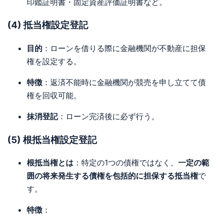
印鑑証明書・固定資産評価証明書など。
(4) 抵当権設定登記
目的
：ローンを借りる際に金融機関が不動産に担保
権を設定する。
特徴
：返済不能時に金融機関が競売を申し立てて債
権を回収可能。
抹消登記
：ローン完済後に必ず行う。
(5) 根抵当権設定登記
根抵当権とは
：特定の1つの債権ではなく、
一定の範
囲の将来発生する債権を包括的に担保する抵当権
で
す。
特徴
：