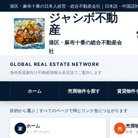
港区・麻布十番の日本人経営・総合不動産会社｜日本語・中国語
ジャシボ不動
産
港区・麻布十番の総合不動産会
社
GLOBAL REAL ESTATE NETWORK
海外投資家向け不動産情報を各言語でご案内します
ホーム
売買物件を探す
賃貸物件
目的から選ぶ｜すべてのページで同じリンク先につながります
ホーム
売買
家
売
トップページへ
住宅・