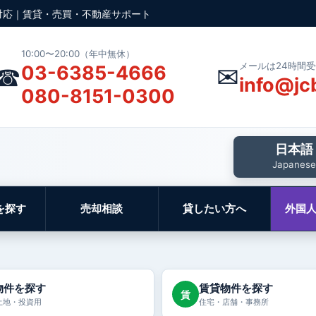
対応｜賃貸・売買・不動産サポート
10:00〜20:00（年中無休）
メールは24時間
☎
✉
03-6385-4666
info@jc
080-8151-0300
日本語
Japanese
を探す
売却相談
貸したい方へ
外国
物件を探す
賃貸物件を探す
賃
土地・投資用
住宅・店舗・事務所