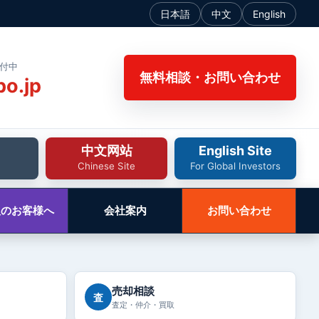
日本語
中文
English
受付中
無料相談・お問い合わせ
bo.jp
中文网站
English Site
Chinese Site
For Global Investors
人のお客様へ
会社案内
お問い合わせ
売却相談
査
査定・仲介・買取