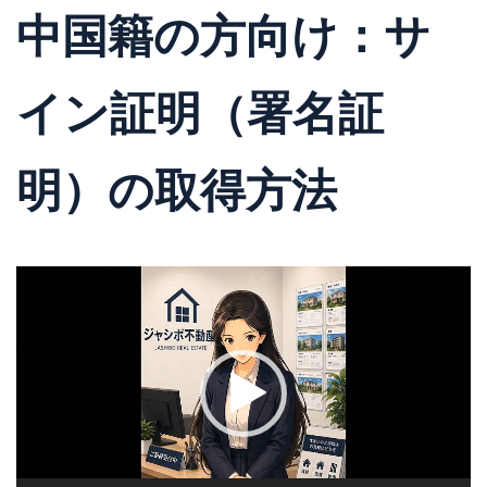
中国籍の方向け：サ
イン証明（署名証
明）の取得方法
動
画
プ
レ
ー
ヤ
ー