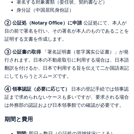
署名する対象書類（委任状、契約書など）
身分証（中国居民身份証）
② 公証処（Notary Office）に申請
公証処にて、本人が
目の前で署名を行い、その署名が本人のものであることを
証明する文書を作成します。
③ 公証書の取得
「署名証明書（签字属实公证書）」が発
行されます。日本の不動産取引に利用する場合は、日本語
翻訳を付けるか、日本で利用する旨を伝えて二か国語表記
にしてもらうとスムーズです。
④ 領事認証（必要に応じて）
日本の登記手続では領事認
証まで求められないケースも多いですが、要求される場合
は外務部の認証および日本領事館での確認が必要です。
期間と費用
期間:
即日～数日（公証処の混雑状況による）