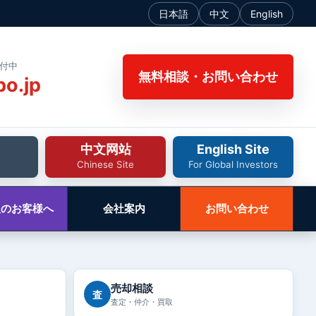
日本語
中文
English
受付中
無料相談・お問い合わせ
bo.jp
中文网站
English Site
Chinese Site
For Global Investors
人のお客様へ
会社案内
お問い合わせ
売却相談
査
査定・仲介・買取