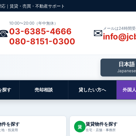
対応｜賃貸・売買・不動産サポート
10:00〜20:00（年中無休）
メールは24時間
☎
✉
03-6385-4666
info@jc
080-8151-0300
日本語
Japanese
を探す
売却相談
貸したい方へ
外国
物件を探す
賃貸物件を探す
賃
土地・投資用
住宅・店舗・事務所