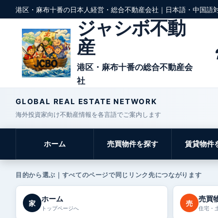
港区・麻布十番の日本人経営・総合不動産会社｜日本語・中国語
ジャシボ不動
産
港区・麻布十番の総合不動産会
社
GLOBAL REAL ESTATE NETWORK
海外投資家向け不動産情報を各言語でご案内します
ホーム
売買物件を探す
賃貸物件
目的から選ぶ｜すべてのページで同じリンク先につながります
ホーム
売買
家
売
トップページへ
住宅・