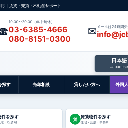
対応｜賃貸・売買・不動産サポート
10:00〜20:00（年中無休）
メールは24時間
☎
✉
03-6385-4666
info@jc
080-8151-0300
日本語
Japanese
を探す
売却相談
貸したい方へ
外国
物件を探す
賃貸物件を探す
賃
土地・投資用
住宅・店舗・事務所