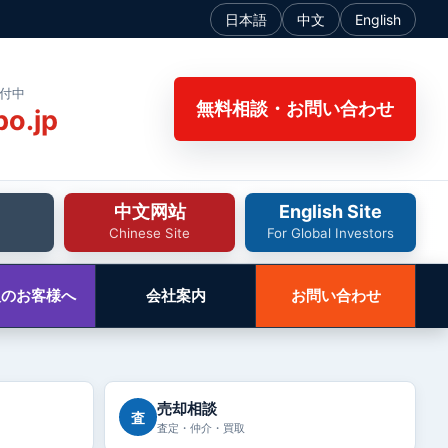
日本語
中文
English
受付中
無料相談・お問い合わせ
bo.jp
中文网站
English Site
Chinese Site
For Global Investors
人のお客様へ
会社案内
お問い合わせ
売却相談
査
査定・仲介・買取