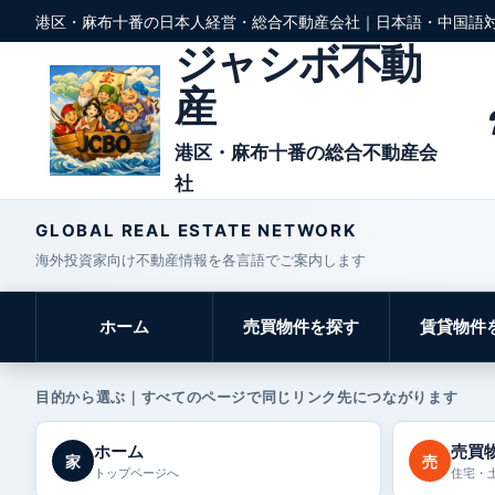
港区・麻布十番の日本人経営・総合不動産会社｜日本語・中国語
ジャシボ不動
産
港区・麻布十番の総合不動産会
社
GLOBAL REAL ESTATE NETWORK
海外投資家向け不動産情報を各言語でご案内します
ホーム
売買物件を探す
賃貸物件
目的から選ぶ｜すべてのページで同じリンク先につながります
ホーム
売買
家
売
トップページへ
住宅・